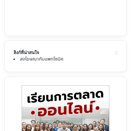
ลิงก์ที่น่าสนใจ
ลงโฆษณากับแพทโซนิค