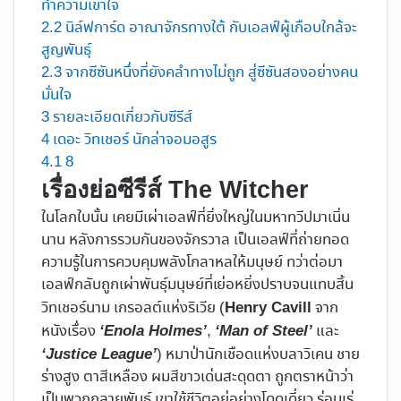
ทำความเข้าใจ
2.2
นิล์ฟการ์ด อาณาจักรทางใต้ กับเอลฟ์ผู้เกือบใกล้จะ
สูญพันธุ์
2.3
จากซีซันหนึ่งที่ยังคลำทางไม่ถูก สู่ซีซันสองอย่างคน
มั่นใจ
3
รายละเอียดเกี่ยวกับซีรีส์
4
เดอะ วิทเชอร์ นักล่าจอมอสูร
4.1
8
เรื่องย่อซีรีส์ The Witcher
ในโลกใบนั้น เคยมีเผ่าเอลฟ์ที่ยิ่งใหญ่ในมหาทวีปมาเนิ่น
นาน หลังการรวมกันของจักรวาล เป็นเอลฟ์ที่ถ่ายทอด
ความรู้ในการควบคุมพลังโกลาหลให้มนุษย์ ทว่าต่อมา
เอลฟ์กลับถูกเผ่าพันธุ์มนุษย์ที่เย่อหยิ่งปราบจนแทบสิ้น
วิทเชอร์นาม เกรอลต์แห่งริเวีย (
จาก
Henry Cavill
หนังเรื่อง
,
และ
‘Enola Holmes’
‘Man of Steel’
) หมาป่านักเชือดแห่งบลาวิเคน ชาย
‘Justice League’
ร่างสูง ตาสีเหลือง ผมสีขาวเด่นสะดุดตา ถูกตราหน้าว่า
เป็นพวกกลายพันธุ์ เขาใช้ชีวิตอยู่อย่างโดดเดี่ยว ร่อนเร่