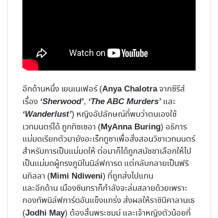
อีกด้านหนึ่ง เยนเนเฟอร์ (
จากซีรีส์
Anya Chalotra
เรื่อง
,
และ
‘Sherwood’
‘The ABC Murders’
) หญิงอัปลักษณ์ที่พบว่าตนเองใช้
‘Wanderlust’
เวทมนตร์ได้ ถูกทิซเซอา (
) อธิการ
MyAnna Buring
แม่มดเรียกตัวมายังอะเร็ททูซาเพื่อสั่งสอนวิชาเวทมนตร์
สำหรับการเป็นแม่มดให้ ต่อมาก็ได้ถูกสมัชชาเลือกให้ไป
เป็นแม่มดผู้ทรงภูมิในนิล์ฟการด แต่กลับกลายเป็นฟริ
นกิลลา (
) ที่ถูกส่งไปแทน
Mimi Ndiweni
และอีกด้าน เมืองซินทราก็กำลังจะล่มสลายด้วยเพราะ
กองทัพนิล์ฟการ์ดอันแข็งแกร่ง ส่งผลให้ราชินีคาลานเธ
(
) ต้องสิ้นพระชมม์ และเจ้าหญิงตัวน้อยที่
Jodhi May