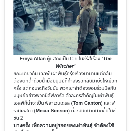
ผู้แสดงเป็น Ciri ในซีรีส์เรื่อง
Freya Allan
‘The
Witcher’
ขณะเดียวกัน เอลฟ์ เผ่าพันธุ์ที่รุ่งเรืองมานานแต่กลับ
ต้องตกต่ำด้วยน้ำมือมนุษย์ก็กำลังรอกลับมายิ่งใหญ่อีก
ครั้ง แต่ก่อนจะถึงวันนั้น พวกเขาจำต้องยอมร่วมมือกับ
มนุษย์อย่างพวกนิล์ฟการ์ด ตัวละครสำคัญในเผ่าพันธุ์
เอลฟ์ก็น่าจะเป็น ฟิลาเวนเดรล (
) และฟ
Tom Canton
รานเซสกา (
) ที่จะมีบทบาทมากขึ้นในซี
Mecia Simson
ซัน 2
บางครั้ง เพื่อความอยู่รอดของเผ่าพันธุ์ จำต้องใช้