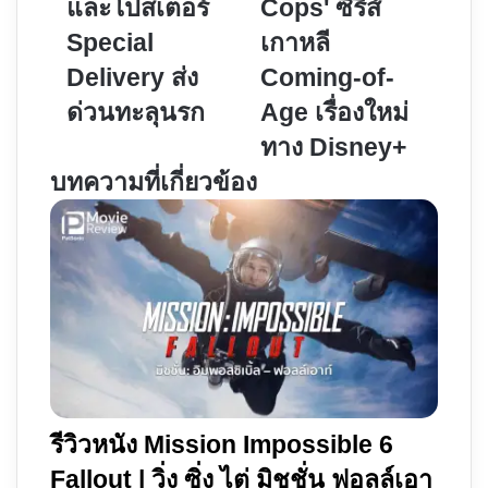
และโปสเตอร์
Cops' ซีรีส์
ย่อ
Cops'
Special
เกาหลี
ตัวอย่าง
ซี
และ
รีส์
Delivery ส่ง
Coming-of-
โปสเตอร์
เกาหลี
ด่วนทะลุนรก
Age เรื่องใหม่
Special
Coming-
ทาง Disney+
Delivery
of-
ส่ง
Age
บทความที่เกี่ยวข้อง
ด่วน
เรื่อง
ทะลุ
ใหม่
นรก
ทาง
Disney+
รีวิวหนัง Mission Impossible 6
Fallout | วิ่ง ซิ่ง ไต่ มิชชั่น ฟอลล์เอา