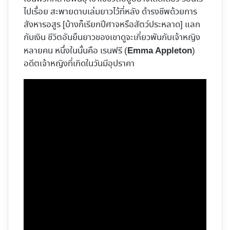
ไปเรื่อย สะพายดาบเล่มยาวไว้ที่หลัง ดำรงชีพด้วยการ
สังหารอสูร [บ้างก็เรียกปีศาจหรือสัตว์ประหลาด] แลก
กับเงิน ชีวิตอันยืนยาวของเขาดูจะเกี่ยวพันกับเจ้าหญิง
หลายคน หนึ่งในนั้นคือ เรนฟรี (
)
Emma Appleton
อดีตเจ้าหญิงที่เกิดในวันมีอุปราคา