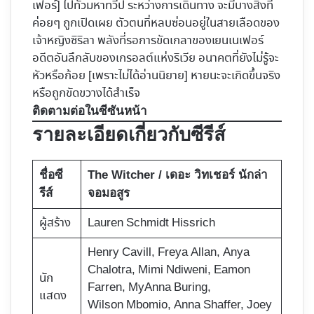
เฟอร์] ไปทั่วมหาทวีป ระหว่างการเดินทาง จะมีบางสิ่งที่
ค่อยๆ ถูกเปิดเผย ตัวตนที่หลบซ่อนอยู่ในสายเลือดของ
เจ้าหญิงซิริลา พลังที่รอการขัดเกลาของเยนเนเฟอร์
อดีตอันลึกลับของเกรอลต์แห่งริเวีย อนาคตที่ยังไม่รู้จะ
หัวหรือก้อย [เพราะไม่ได้อ่านนิยาย] หายนะจะเกิดขึ้นจริง
หรือถูกขัดขวางได้สำเร็จ
ติดตามต่อในซีซันหน้า
รายละเอียดเกี่ยวกับซีรีส์
ชื่อซี
The Witcher / เดอะ วิทเชอร์ นักล่า
รีส์
จอมอสูร
ผู้สร้าง
Lauren Schmidt Hissrich
Henry Cavill,
Freya Allan
, Anya
Chalotra, Mimi Ndiweni, Eamon
นัก
Farren, MyAnna Buring,
แสดง
Wilson Mbomio, Anna Shaffer, Joey