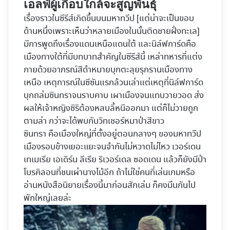
เอลฟ์ผู้เกือบใกล้จะสูญพันธุ์
เรื่องราวในซีรีส์เกิดขึ้นบนมหาทวีป [แต่น่าจะเป็นขอบ
ด้านหนึ่งเพราะเห็นว่าหลายเมืองในนั้นติดชายฝั่งทะเล]
มีการพูดถึงเรื่องแดนเหนือแดนใต้ และนิล์ฟการ์ดคือ
เมืองทางใต้ที่มีบทบาทสำคัญในซีรีส์นี้ เหล่าทหารที่แต่ง
กายด้วยอาภรณ์สีดำหมายบุกตะลุยรุกรานเมืองทาง
เหนือ เหตุการณ์ในซีซันแรกล้วนเล่าแต่เหตุที่นิล์ฟการ์ด
บุกถล่มซินทราจนราบคาบ เผาเมืองจนแทบวายวอด ส่ง
ผลให้เจ้าหญิงซิริต้องหลบลี้หนีออกมา แต่ก็ไม่วายถูก
ตามล่า กว่าจะได้พบกับวิทเชอร์หมาป่าสีขาว
ซินทรา คือเมืองใหญ่ที่ตั้งอยู่ตอนกลางๆ ของมหาทวีป
เมืองรอบข้างเยอะแยะจนจำกันไม่หวาดไม่ไหว เวอร์เดน
เทเมเรีย เอเดิร์น ลีเรีย ริเวอร์เดล ซอดเดน แล้วก็ยังมีป่า
โบรคิลอนที่ชนเผ่านางไม้อีก ถ้าไม่ใช่คนที่เล่นเกมหรือ
อ่านหนังสือนิยายเรื่องนี้มาก่อนสักเล่ม ก็คงมึนกันไป
พักใหญ่เลยล่ะ