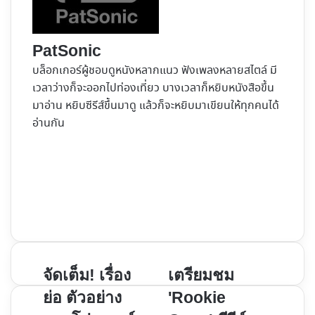
PatSonic
บล็อกเกอร์ผู้ชอบดูหนังหลากแนว ฟังเพลงหลายสไตล์ มี
เวลาว่างก็จะออกไปท่องเที่ยว บางเวลาก็หยิบหนังสือขึ้น
มาอ่าน หยิบซีรีส์ขึ้นมาดู แล้วก็จะหยิบมาเขียนให้ทุกคนได้
อ่านกัน
Website
Facebook
X
YouTube
Instagram
จัด
เตรียม
จัดเต็ม! เรื่อง
เตรียมชม
เต็ม!
ชม
ย่อ ตัวอย่าง
'Rookie
เรื่อง
'Rookie