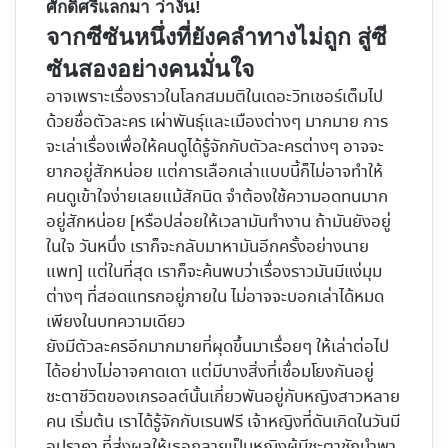
ศักดิ์ศรีแลกมา ว่างั้น!
จากซีซันหนึ่งที่ยังคลำทางไม่ถูก สู่ซี
ซันสองอย่างคนมั่นใจ
อาจเพราะเรื่องราวในโลกสมมติในเดอะวิทเชอร์เต็มไป
ด้วยชื่อตัวละคร เผ่าพันธุ์และเมืองต่างๆ มากมาย การ
จะเล่าเรื่องเพื่อให้คนดูได้รู้จักกับตัวละครต่างๆ อาจจะ
ยากอยู่สักหน่อย แต่การเลือกเล่าแบบนี้ก็ไม่อาจทำให้
คนดูเข้าใจง่ายเลยแม้สักนิด จำต้องใช้ความอดทนมาก
อยู่สักหน่อย [หรือปล่อยให้เวลามันทำงาน ถ้ามันยังอยู่
ในใจ วันหนึ่ง เราก็จะกลับมาหามันอีกครั้งอย่างนาย
แพท] แต่ในที่สุด เราก็จะค้นพบว่าเรื่องราวมันมีแง่มุม
ต่างๆ ที่สอดแทรกอยู่ภายใน ไม่อาจจะบอกเล่าได้หมด
เพียงในบทความเดียว
ยังมีตัวละครอีกมากมายที่ผุดขึ้นมาเรื่อยๆ ให้เล่าต่อไป
ได้อย่างไม่อาจคาดเดา แต่มีบางสิ่งที่เชื่อมโยงกันอยู่
ชะตาชีวิตของเกรอลต์นั้นเกี่ยวพันอยู่กับหญิงสาวหลาย
คน เริ่มต้น เราได้รู้จักกับเรนฟรี เจ้าหญิงที่ดันเกิดในวันมี
อุปราคา ที่ส่งผลให้เธอกลายเป็นหญิงผู้มีชะตาชักนำพา