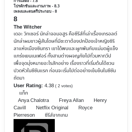
การแสดง - 7.8
โปรดักชันและงานภาพ - 8.3
เพลงและดนตรีประกอบ - 8
8
The Witcher
เดอะ วิทเชอร์ นักล่าจอมอสูร คือซีรีส์ที่เล่าเรื่องเกรอลต์
นักล่าผมขาวผู้สันโดษที่มีชะตาต้องปกป้องเจ้าหญิงซิริ
ลาแห่งเมืองซินทรา เขาได้พบและผูกพันกับแม่มดผู้แข็ง
แกร่งเยนเนเฟอร์ ทั้งสามต่างผจญภัยไปทั่วมหาทวีป
เพื่อจุดมุ่งหมายอะไรสักอย่าง เรื่องราวที่เริ่มต้นได้ชวน
ปวดหัวในซีซันแรก ก่อนจะเริ่มไปต่ออย่างเข้มข้นในซีซัน
ถัดมา
4.38
User Rating:
(
2
votes)
แท็ก
Anya Chalotra
Freya Allan
Henry
Cavill
Netflix Original
Royce
Pierreson
ซีรีส์จากเกม
Follow
on