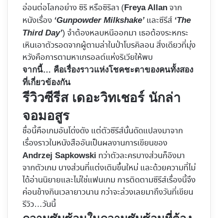
อ่อนต่อโลกอย่าง ซิริ หรือซิริลา (
จาก
Freya Allan
หนังเรื่อง
และซีรีส์
‘Gunpowder Milkshake’
‘The
) จำต้องหลบหนีออกมา เธอต้องระหกระ
Third Day’
เหินเอาตัวรอดจากผู้ตามล่าในป่าโบรคิลอน สิ่งเดียวที่มุ่ง
หวังคือการตามหาเกรอลต์แห่งริเวียให้พบ
จากนี้… คือเรื่องราวแห่งโชคชะตาของคนทั้งสอง
ที่เกี่ยวข้องกัน
รีวิวซีรีส​ เดอะวิทเชอร์ นักล่า
จอมอสูร
ชื่อนี้คือเกมอันโด่งดัง แต่ตัวซีรีส์นั้นดัดแปลงมาจาก
เรื่องราวในหนังสืออันเป็นผลงานการเขียนของ
ทว่าตัวละครบางส่วนก็อิงมา
Andrzej Sapkowski
จากตัวเกม บางส่วนที่แต่งเติมขึ้นใหม่ และด้วยความที่ไม่
ได้อ่านนิยายและไม่ใช่แฟนเกม การติดตามซีรีส์เรื่องนี้จึง
ค่อนข้างกินเวลายาวนาน กว่าจะล่วงเลยมาถึงวันที่เขียน
รีวิว…วันนี้