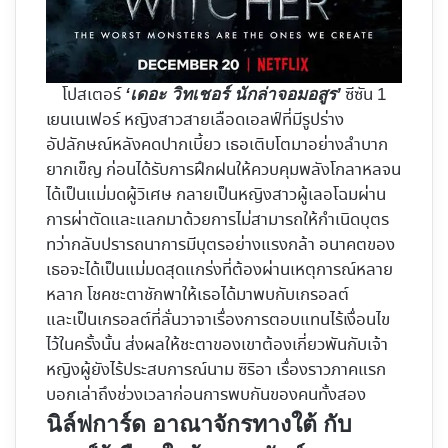
โปสเตอร์
ซีซัน 1
‘เดอะ วิทเชอร์ นักล่าจอมอสูร’
เยนเนเฟอร์ หญิงสาวสายเลือดเอลฟ์ที่มีรูปร่าง
อัปลักษณ์หลังคดปากเบี้ยว เธอเติบโตมาอย่างลำบาก
ยากเข็ญ ก่อนได้รับการฝึกฝนให้ควบคุมพลังโกลาหลจน
ได้เป็นแม่มดผู้วิเศษ กลายเป็นหญิงสาวผู้เลอโฉมผ่าน
การผ่าตัดและแลกมาด้วยการไม่สามารถให้กำเนิดบุตร
ทว่ากลับปรารถนาการมีบุตรอย่างแรงกล้า อนาคตของ
เธอจะได้เป็นแม่มดสุดแกร่งที่ต้องผ่านเหตุการณ์หลาย
หลาก โชคชะตาชักพาให้เธอได้มาพบกับเกรอลต์
และเป็นเกรอลต์ที่ลั่นวาจาเรื่องการตอบแทนไร้เงื่อนไข
ไว้ในครั้งนั้น ส่งผลให้ชะตาของเขาต้องเกี่ยวพันกับเจ้า
หญิงผู้ยังไร้ประสบการณ์นาม ซิริอา เรื่องราวภาคแรก
บอกเล่าถึงช่วงเวลาก่อนการพบกันของคนทั้งสอง
นิล์ฟการ์ด อาณาจักรทางใต้ กับ