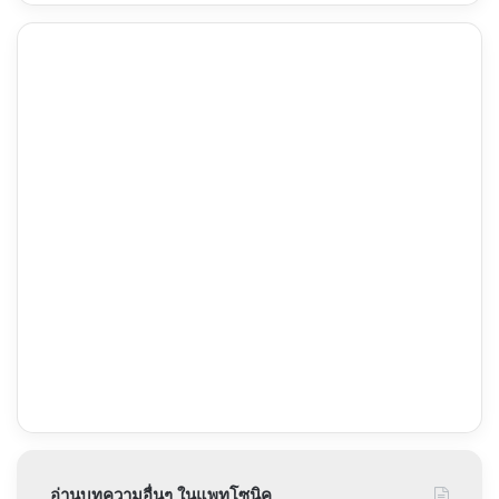
อ่านบทความอื่นๆ ในแพทโซนิค