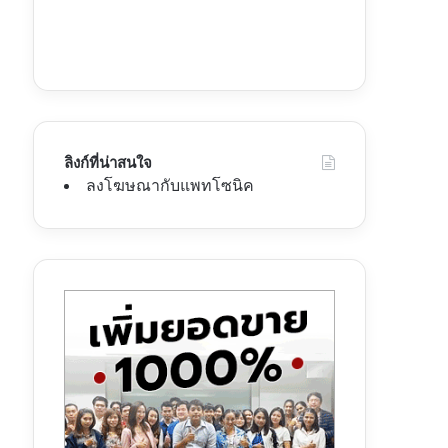
ลิงก์ที่น่าสนใจ
ลงโฆษณากับแพทโซนิค