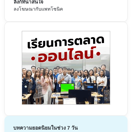
ลิงก์ที่น่าสนใจ
ลงโฆษณากับแพทโซนิค
บทความยอดนิยมในช่วง 7 วัน