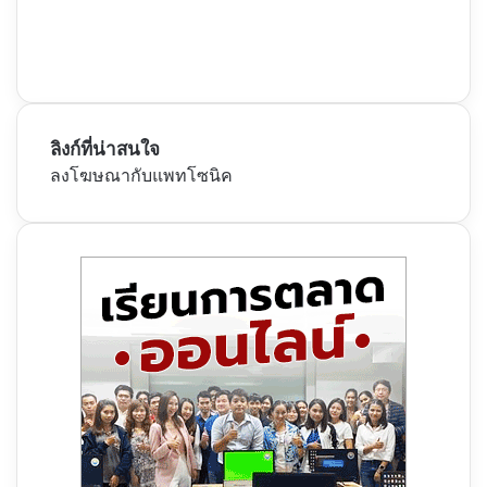
ลิงก์ที่น่าสนใจ
ลงโฆษณากับแพทโซนิค