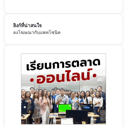
ลิงก์ที่น่าสนใจ
ลงโฆษณากับแพทโซนิค