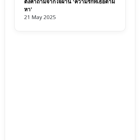
ตั้งคำถามจากใจผ่าน ‘ความรักที่เธอตาม
หา’
21 May 2025