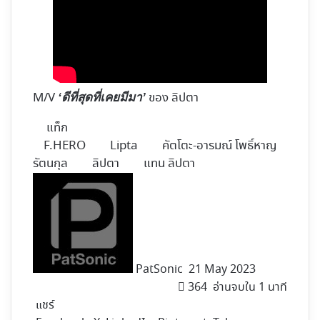
M/V
ของ ลิปตา
‘ดีที่สุดที่เคยมีมา’
แท็ก
F.HERO
Lipta
คัตโตะ-อารมณ์ โพธิ์หาญ
รัตนกุล
ลิปตา
แทน ลิปตา
Follow
on
X
PatSonic
21 May 2023
364
อ่านจบใน 1 นาที
แชร์