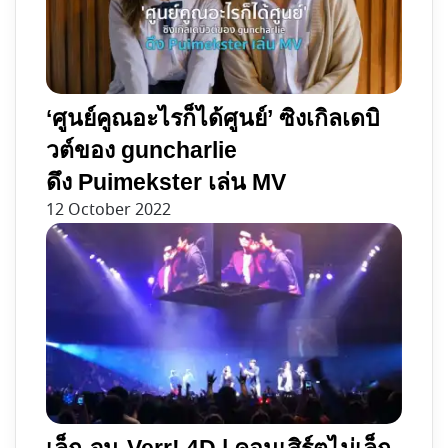
‘ศูนย์คูณอะไรก็ได้ศูนย์’ ซิงเกิลเดบิ
วต์ของ guncharlie
ดึง Puimekster เล่น MV
12 October 2022
เล็ก-จน-Verr! 4D | คอนเสิร์ตไม่เล็ก