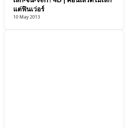
แต่ฟินเว่อร์
10 May 2013