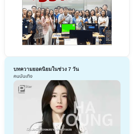
บทความยอดนิยมในช่วง 7 วัน
คนบันเทิง