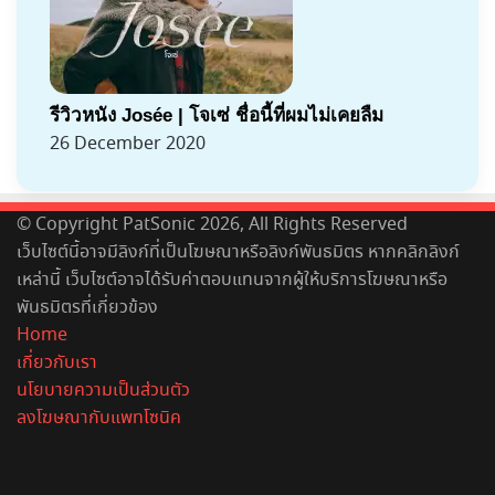
รีวิวหนัง Josée | โจเซ่ ชื่อนี้ที่ผมไม่เคยลืม
26 December 2020
© Copyright PatSonic 2026, All Rights Reserved
เว็บไซต์นี้อาจมีลิงก์ที่เป็นโฆษณาหรือลิงก์พันธมิตร หากคลิกลิงก์
เหล่านี้ เว็บไซต์อาจได้รับค่าตอบแทนจากผู้ให้บริการโฆษณาหรือ
พันธมิตรที่เกี่ยวข้อง
Home
เกี่ยวกับเรา
นโยบายความเป็นส่วนตัว
ลงโฆษณากับแพทโซนิค
Facebook
X