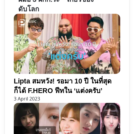
แอนิเมชัน
กลัว
ฟอร์ม
|
ดับโลก
ยักษ์ จาก
สุด
ฝีมือ 3 ผกก.ระดับ
ปั่น
โลก
ประสาท
เห
วอ
เกิน
เดา
Lipta สมหวัง! รอมา 10 ปี ในที่สุด
ก็ได้ F.HERO ฟีทใน ‘แต่งครับ’
3 April 2023