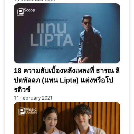
18 ความลับเบื้องหลังเพลงที่ ธารณ ลิ
ปตพัลลภ (แทน Lipta) แต่งหรือโป
รดิวซ์
11 February 2021