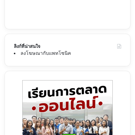
ลิงก์ที่น่าสนใจ
ลงโฆษณากับแพทโซนิค