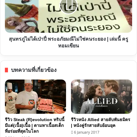
จินตนาการ
ได้
เป่า
ปี่
พระ
อภัย
สุนทรภู่ไม่ได้เป่าปี่ พระอภัยมณีไม่ใช่คนระยอง | เล่มนี้ ครู
มณี
ทอมเขียน
ไม่ใช่
คน
ระยอง
บทความที่เกี่ยวข้อง
|
เล่ม
นี้
ครู
ทอม
เขียน
รีวิว Steak (R)evolution ทริปนี้
รีวิวหนัง Allied สายลับพันธมิตร
มีแต่(เนื้อ)เนื้อ | ตามหาเนื้อสเต็ก
| หนังคู่รักสายลับย้อนยุค
ที่อร่อยที่สุดในโลก
6 January 2017