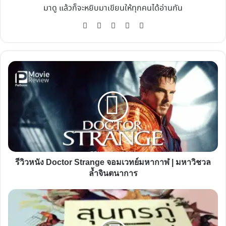
มาดู แล้วก็จะหยิบมาเขียนให้ทุกคนได้อ่านกัน
Website
Facebook
X
YouTube
Instagram
รีวิว
หนัง
Doctor
Strange
จอม
เวทย์
มหากาฬ
|
รีวิวหนัง Doctor Strange จอมเวทย์มหากาฬ | มหาวิชวล
มหา
ล้ำจินตนาการ
วิ
ชว
สุนทร
ล
ภู่
ล้ำ
ไม่