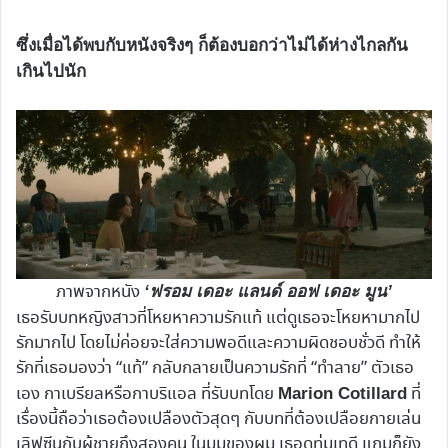
ซึ่งเมื่อได้พบกับหนังจริงๆ ก็ต้องบอกว่าไม่ได้ห่างไกลกัน
เกินไปนัก
ภาพจากหนัง
‘ฟรอม เดอะ แลนด์ ออฟ เดอะ มูน’
เธอรับบทหญิงสาวที่โหยหาความรักแท้ แต่ดูเธอจะโหยหามากไป
รักมากไป โดยไม่ค่อยจะใส่ความพอดีและความผิดชอบชั่วดี ทำให้
รักที่เธอมองว่า “แท้” กลับกลายเป็นความรักที่ “ทำลาย” ตัวเธอ
เอง กาเบรียลหรือกาบริแอล ที่รับบทโดย
ที่
Marion Cotillard
เรื่องนี้ถือว่าเธอต้องเปลืองตัวสุดๆ กับบทที่ต้องเปลือยกายเล่น
เลิฟซีนกับผู้ชายถึงสองคน ในมุมของผม เธอดูทุ่มเทดี แถมก็ยัง