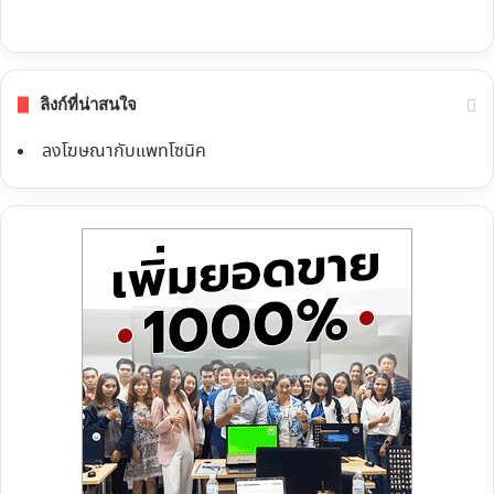
ลิงก์ที่น่าสนใจ
ลงโฆษณากับแพทโซนิค