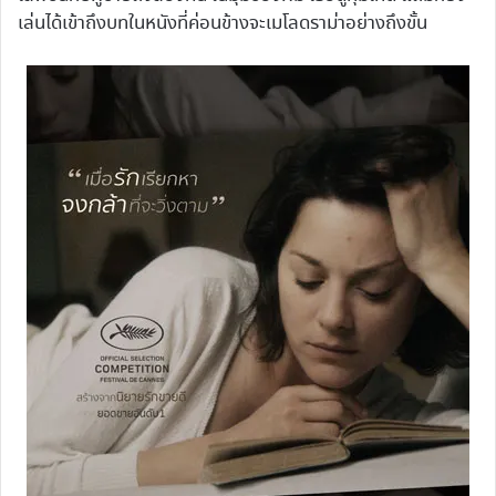
เล่นได้เข้าถึงบทในหนังที่ค่อนข้างจะเมโลดราม่าอย่างถึงขั้น