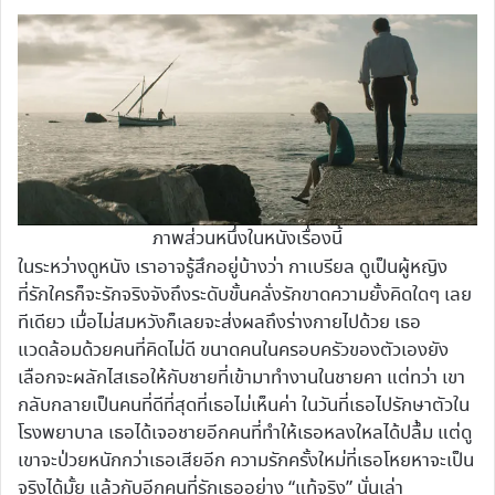
ภาพส่วนหนึ่งในหนังเรื่องนี้
ในระหว่างดูหนัง เราอาจรู้สึกอยู่บ้างว่า กาเบรียล ดูเป็นผู้หญิง
ที่รักใครก็จะรักจริงจังถึงระดับขั้นคลั่งรักขาดความยั้งคิดใดๆ เลย
ทีเดียว เมื่อไม่สมหวังก็เลยจะส่งผลถึงร่างกายไปด้วย เธอ
แวดล้อมด้วยคนที่คิดไม่ดี ขนาดคนในครอบครัวของตัวเองยัง
เลือกจะผลักไสเธอให้กับชายที่เข้ามาทำงานในชายคา แต่ทว่า เขา
กลับกลายเป็นคนที่ดีที่สุดที่เธอไม่เห็นค่า ในวันที่เธอไปรักษาตัวใน
โรงพยาบาล เธอได้เจอชายอีกคนที่ทำให้เธอหลงใหลได้ปลื้ม แต่ดู
เขาจะป่วยหนักกว่าเธอเสียอีก ความรักครั้งใหม่ที่เธอโหยหาจะเป็น
จริงได้มั้ย แล้วกับอีกคนที่รักเธออย่าง “แท้จริง” นั่นเล่า