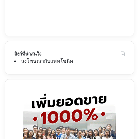
ลิงก์ที่น่าสนใจ
ลงโฆษณากับแพทโซนิค