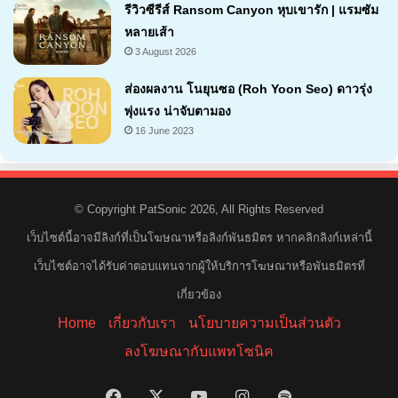
รีวิวซีรีส์ Ransom Canyon หุบเขารัก | แรมซัม
หลายเส้า
3 August 2026
7.1
ส่องผลงาน โนยุนซอ (Roh Yoon Seo) ดาวรุ่ง
พุ่งแรง น่าจับตามอง
16 June 2023
© Copyright PatSonic 2026, All Rights Reserved
เว็บไซต์นี้อาจมีลิงก์ที่เป็นโฆษณาหรือลิงก์พันธมิตร หากคลิกลิงก์เหล่านี้
เว็บไซต์อาจได้รับค่าตอบแทนจากผู้ให้บริการโฆษณาหรือพันธมิตรที่
เกี่ยวข้อง
Home
เกี่ยวกับเรา
นโยบายความเป็นส่วนตัว
ลงโฆษณากับแพทโซนิค
Facebook
X
YouTube
Instagram
Spotify