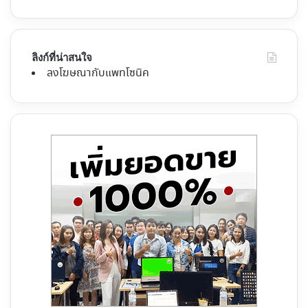
ลิงก์ที่น่าสนใจ
ลงโฆษณากับแพทโซนิค