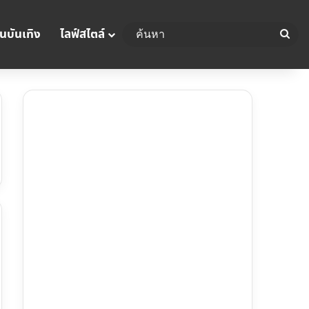
นบันเทิง
ไลฟ์สไตล์
ค้น