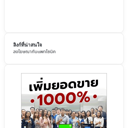
ลิงก์ที่น่าสนใจ
ลงโฆษณากับแพทโซนิค