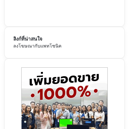
ลิงก์ที่น่าสนใจ
ลงโฆษณากับแพทโซนิค