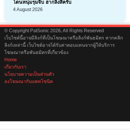
โดนหนุ่มรุมจีบ ฮากลิ้งสิครับ
4 August 2026
© Copyright PatSonic 2026, All Rights Reserved
เว็บไซต์นี้อาจมีลิงก์ที่เป็นโฆษณาหรือลิงก์พันธมิตร หากคลิก
ลิงก์เหล่านี้ เว็บไซต์อาจได้รับค่าตอบแทนจากผู้ให้บริการ
โฆษณาหรือพันธมิตรที่เกี่ยวข้อง
Home
เกี่ยวกับเรา
นโยบายความเป็นส่วนตัว
ลงโฆษณากับแพทโซนิค
Facebook
X
YouTube
Instagram
Spotify
Back