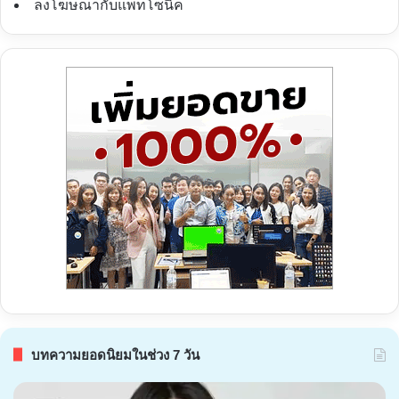
ลงโฆษณากับแพทโซนิค
บทความยอดนิยมในช่วง 7 วัน