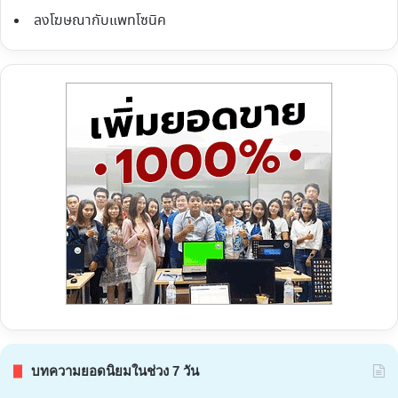
ลงโฆษณากับแพทโซนิค
บทความยอดนิยมในช่วง 7 วัน