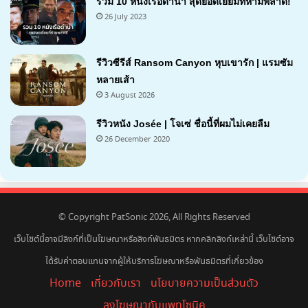
รวม 10 หนังเรือดำน้ำ สุดยอดเยี่ยมที่ห้ามพลาด!
26 July 2023
รีวิวซีรีส์ Ransom Canyon หุบเขารัก | แรมซัม
หลายเส้า
3 August 2026
7.1
รีวิวหนัง Josée | โจเซ่ ชื่อนี้ที่ผมไม่เคยลืม
26 December 2020
7.2
© Copyright PatSonic 2026, All Rights Reserved
เว็บไซต์นี้อาจมีลิงก์ที่เป็นโฆษณาหรือลิงก์พันธมิตร หากคลิกลิงก์เหล่านี้ เว็บไซต์อาจ
ได้รับค่าตอบแทนจากผู้ให้บริการโฆษณาหรือพันธมิตรที่เกี่ยวข้อง
Home
เกี่ยวกับเรา
นโยบายความเป็นส่วนตัว
ลงโฆษณากับแพทโซนิค