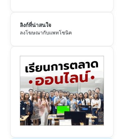
ลิงก์ที่น่าสนใจ
ลงโฆษณากับแพทโซนิค