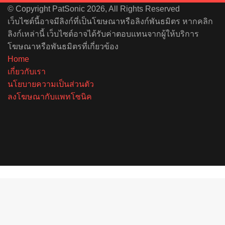
© Copyright PatSonic 2026, All Rights Reserved
เว็บไซต์นี้อาจมีลิงก์ที่เป็นโฆษณาหรือลิงก์พันธมิตร หากคลิก
ลิงก์เหล่านี้ เว็บไซต์อาจได้รับค่าตอบแทนจากผู้ให้บริการ
โฆษณาหรือพันธมิตรที่เกี่ยวข้อง
Home
เกี่ยวกับเรา
นโยบายความเป็นส่วนตัว
ลงโฆษณากับแพทโซนิค
Facebook
X
YouTube
Instagram
Spotify
Back
to
top
button