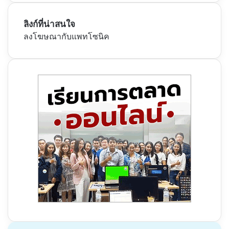
ลิงก์ที่น่าสนใจ
ลงโฆษณากับแพทโซนิค