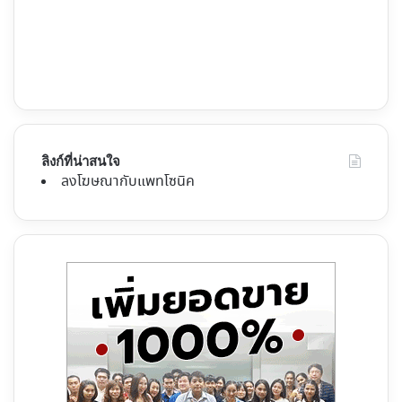
ลิงก์ที่น่าสนใจ
ลงโฆษณากับแพทโซนิค