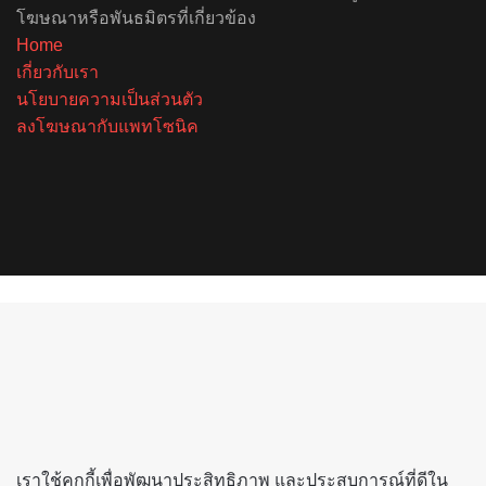
โฆษณาหรือพันธมิตรที่เกี่ยวข้อง
Home
เกี่ยวกับเรา
นโยบายความเป็นส่วนตัว
ลงโฆษณากับแพทโซนิค
Facebook
X
YouTube
Instagram
Spotify
Back
to
top
button
เราใช้คุกกี้เพื่อพัฒนาประสิทธิภาพ และประสบการณ์ที่ดีใน