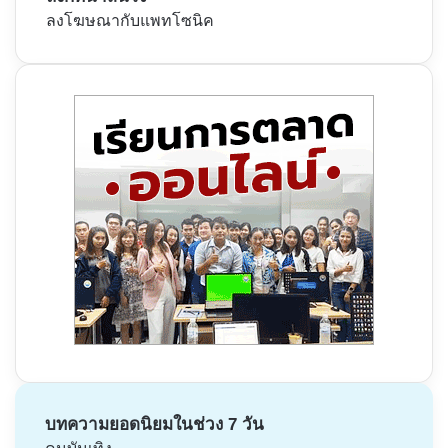
ลงโฆษณากับแพทโซนิค
บทความยอดนิยมในช่วง 7 วัน