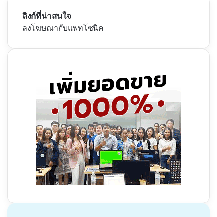
ลิงก์ที่น่าสนใจ
ลงโฆษณากับแพทโซนิค