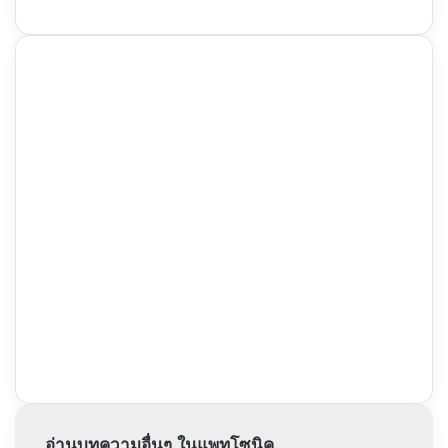
อ่านบทความอื่นๆ ในแพทโซนิค