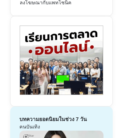
ลงโฆษณากับแพทโซนิค
บทความยอดนิยมในช่วง 7 วัน
คนบันเทิง