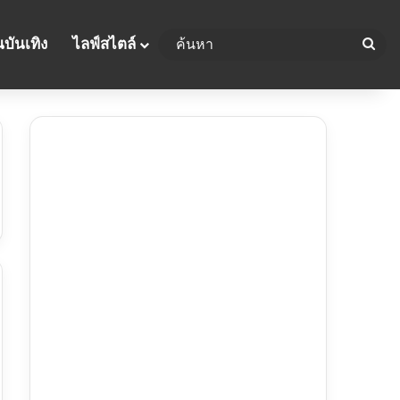
บันเทิง
ไลฟ์สไตล์
ค้น