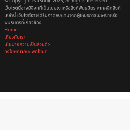
© Copyright PatSonic 2026, All Rights Reserved
เว็บไซต์นี้อาจมีลิงก์ที่เป็นโฆษณาหรือลิงก์พันธมิตร หากคลิกลิงก์
เหล่านี้ เว็บไซต์อาจได้รับค่าตอบแทนจากผู้ให้บริการโฆษณาหรือ
พันธมิตรที่เกี่ยวข้อง
Home
เกี่ยวกับเรา
นโยบายความเป็นส่วนตัว
ลงโฆษณากับแพทโซนิค
Facebook
X
YouTube
Instagram
Spotify
Back
to
top
button