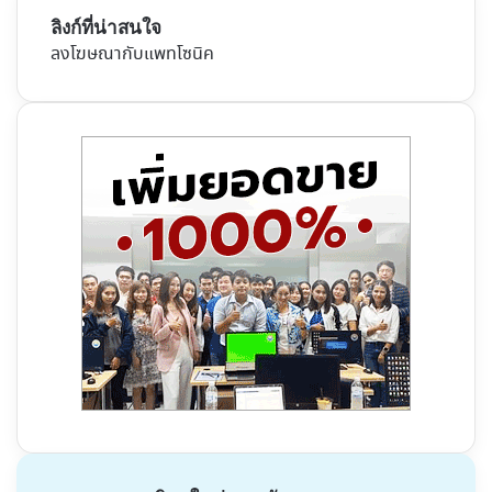
ลิงก์ที่น่าสนใจ
ลงโฆษณากับแพทโซนิค