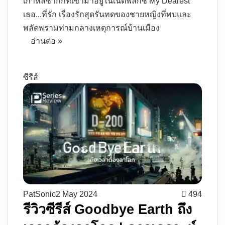
เกาหลีซากึกที่เข้ามาอยู่ในเน็ตฟลิกซ์ My Dearest
เธอ...ที่รัก เรื่องรักสุดรันทดของชายหญิงที่พบและ
พลัดพรามท่ามกลางเหตุการณ์บ้านเมือง
อ่านต่อ »
ซีรีส์
PatSonic
2 May 2024
494
รีวิวซีรีส์ Goodbye Earth ถึง