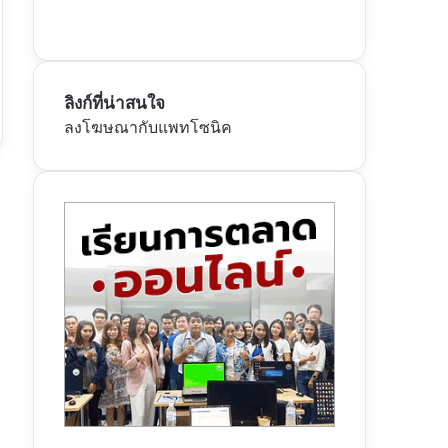
ลิงก์ที่น่าสนใจ
ลงโฆษณากับแพทโซนิค