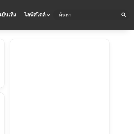
บันเทิง
ไลฟ์สไตล์
ค้น