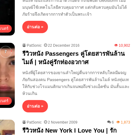
หนังหายนะและการเอาตัวรอดจากภัยพิบัติ Geostorm เมื่อ
มนุษย์ใช้เทคโนโลยีควบคุมอากาศ แต่กลับควบคุมมันไม่ได้
ภัยร้ายจึงเกิดจากการทำตัวเป็นพระเจ้า
อ่านต่อ »
นตร์
PatSonic
22 December 2016
10,902
รีวิวหนัง Passengers คู่โดยสารพันล้าน
ไมล์ | หนังคู่รักท่องอวกาศ
หนังที่ผู้โดยสารของยานลำใหญ่ตื่นจากการหลับใหลมีผจญ
ภัยกันสองคน Passengers คู่โดยสารพันล้านไมล์ หนังทุ่มเท
ให้กับช่วงโรแมนติกมากเกินจนพอถึงช่วงแอ็คชั่น มันสั้นและ
ห้วนเกิน
นตร์
อ่านต่อ »
PatSonic
2 November 2009
6
1,873
รีวิวหนัง New York I Love You | รัก