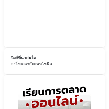
ลิงก์ที่น่าสนใจ
ลงโฆษณากับแพทโซนิค