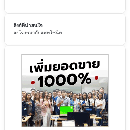
ลิงก์ที่น่าสนใจ
ลงโฆษณากับแพทโซนิค