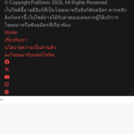
© Copyright PatSonic 2026, All Rights Reserved
เว็บไซต์นี้อาจมีลิงก์ที่เป็นโฆษณาหรือลิงก์พันธมิตร หากคลิก
ลิงก์เหล่านี้ เว็บไซต์อาจได้รับค่าตอบแทนจากผู้ให้บริการ
โฆษณาหรือพันธมิตรที่เกี่ยวข้อง
Home
เกี่ยวกับเรา
นโยบายความเป็นส่วนตัว
ลงโฆษณากับแพทโซนิค
Facebook
X
YouTube
Instagram
Spotify
Back
to
top
button