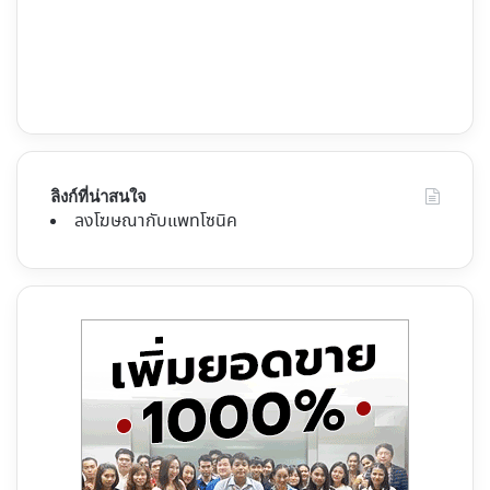
ลิงก์ที่น่าสนใจ
ลงโฆษณากับแพทโซนิค