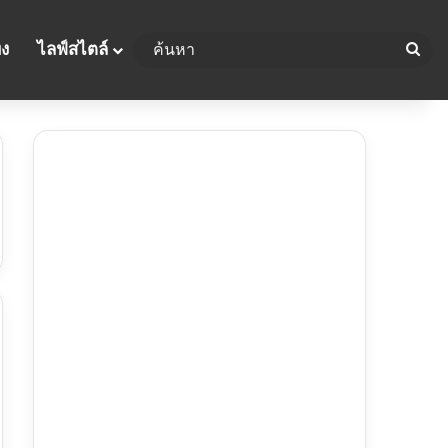
ค้น
ิง
ไลฟ์สไตล์