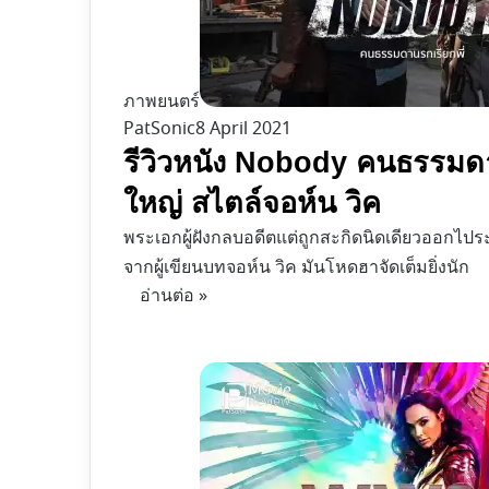
ภาพยนตร์
PatSonic
8 April 2021
รีวิวหนัง Nobody คนธรรมดานร
ใหญ่ สไตล์จอห์น วิค
พระเอกผู้ฝังกลบอดีตแต่ถูกสะกิดนิดเดียวออกไป
จากผู้เขียนบทจอห์น วิค มัน​โหดฮาจัดเต็มยิ่งนัก
อ่านต่อ »