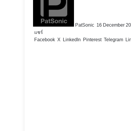
X
PatSonic
16 December 2
แชร์
Facebook
X
LinkedIn
Pinterest
Telegram
Li