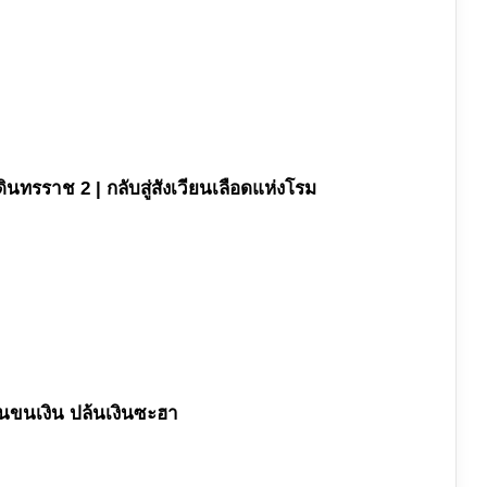
นดินทรราช 2 | กลับสู่สังเวียนเลือดแห่งโรม
คนขนเงิน ปล้นเงินซะฮา