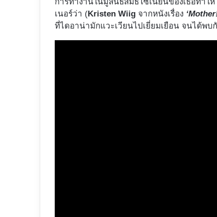
การทำงานในมูลนิธิสมิธโซเนียนของเธอทำให้ได้พ
เนอร์ว่า (
Kristen Wiig
จากหนังเรื่อง
‘Mother
ที่ไดอาน่ามักแวะเวียนไปเยี่ยมเยือน จนได้พบก