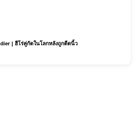
ier | ฮีโร่คู่กัดในโลกหลังถูกดีดนิ้ว