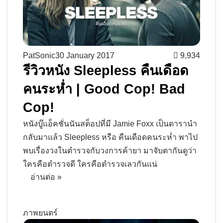
PatSonic
30 January 2017
9,934
รีวิวหนัง Sleepless คืนเดือด
คนระห่ำ | Good Cop! Bad
Cop!
หนังบู๊แอ็คชั่นนันสต็อปที่มี Jamie Foxx เป็นดารานำ
กลับมาแล้ว Sleepless หรือ คืนเดือดคนระห่ำ พาไป
พบเรื่องวงในตำรวจกับวงการค้ายา มาจับตากันดูว่า
ใครคือตำรวจดี ใครคือตำรวจเลวกันแน่
อ่านต่อ »
ภาพยนตร์