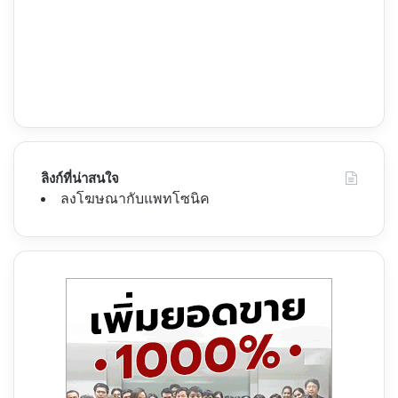
ลิงก์ที่น่าสนใจ
ลงโฆษณากับแพทโซนิค