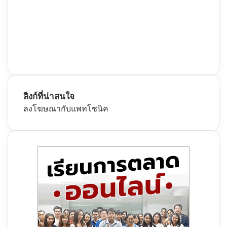
ลิงก์ที่น่าสนใจ
ลงโฆษณากับแพทโซนิค