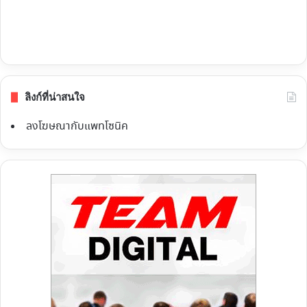
ลิงก์ที่น่าสนใจ
ลงโฆษณากับแพทโซนิค