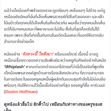
แม้ว่าเด็กน้อยกำพร้าของเราจะดูเกรียนๆ เหลือขอๆ ไปบ้าง แต่ดู
เหมือนยังมีคนที่นั่นที่เล็งเห็นพรสวรรค์ที่มีในตัวของเขา และเฝ้า
โน้มน้าวใจทุกคนได้เล็งเห็นในสิ่งเดียวกัน ผมเชื่อว่าทุกคนเล็งเห็น
แต่ก็มีบางคนแหละที่พยายามจะไม่เห็น ซึ่งในที่สุดก็อดใจไม่ได้
หรอก เพราะสิ่งที่เกิดขึ้นกับตนในอดีตนั่นแหละที่บอกให้เขากลับ
ลำมาเอาใจช่วยเด็ก
หนังอย่าง
หรือบอยไควร์ เรื่องนี้ อาจดู
‘จังหวะนี้ ใจสั่งมา’
เหมือนเรื่องราวของความสัมพันธ์ระหว่างครูกับศิษย์อย่างในหนัง
หากแต่แตกต่างออกไปตรงที่ว่านี่เป็นจริงที่พูดถึง
‘Whiplash’
เด็กน้อยพรสวรรค์สูงด้านการร้องเสียงประสาน ที่ความสามารถ
ในการเจียระไนของครูคนหนึ่งผู้ผลักดันแบบสุดกำลังไม่มีอ่อนข้อ
พร้อมๆ กับให้ความไว้เนื้อเชื่อใจอย่างที่สุด ของครูที่ชื่อ คาร์เวลล์
(
)
Dustin Hoffman
ดูหนังแล้วยิ้มไป ยักคิ้วไป เหมือนกับท่าทางของครูของส
เต็ท