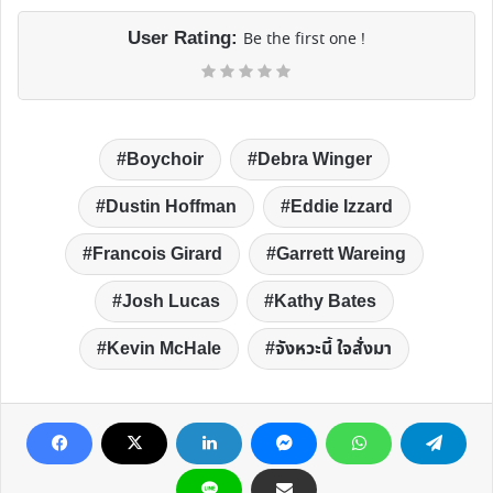
User Rating:
Be the first one !
Boychoir
Debra Winger
Dustin Hoffman
Eddie Izzard
Francois Girard
Garrett Wareing
Josh Lucas
Kathy Bates
Kevin McHale
จังหวะนี้ ใจสั่งมา