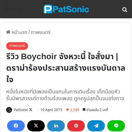
ค้
Menu
หน้าแรก
/
ภาพยนตร์
ภาพยนตร์
รีวิว Boychoir จังหวะนี้ ใจสั่งมา |
ดราม่าร้องประสานสร้างแรงบันดาล
ใจ
หนึ่งในหนังที่มีเพลงเป็นแกนในการเดินเรื่อง เด็กน้อยหัว
รั้นมีพรสวรรค์ทางด้านร้องเพลง ถูกครูปลุกปั้นจนเก่งกาจ
Follow
PatSonic
10 April 2015
2,599
อ่านจบใน 2 นาที
on
X