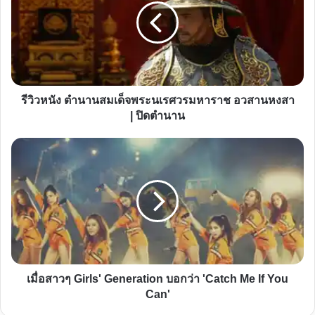
ตำนาน
สมเด็จ
พระ
นเรศวร
มหาราช
อวสาน
รีวิวหนัง ตำนานสมเด็จพระนเรศวรมหาราช อวสานหงสา
หงสา
| ปิดตำนาน
|
ปิด
เมื่อ
ตำนาน
สาวๆ
Girls'
Generation
บอก
ว่า
'Catch
Me
เมื่อสาวๆ Girls' Generation บอกว่า 'Catch Me If You
If
Can'
You