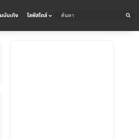
นบันเทิง
ไลฟ์สไตล์
ค้น