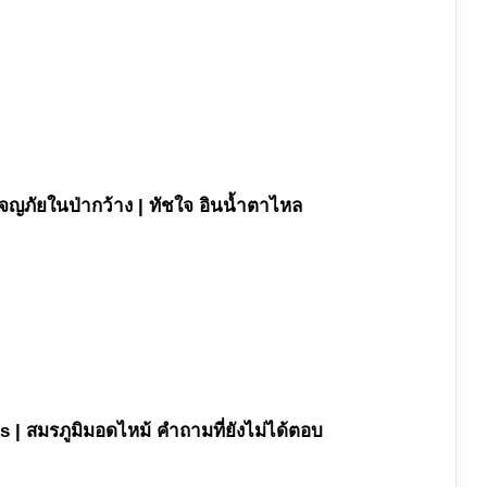
ผจญภัยในป่ากว้าง | ทัชใจ อินน้ำตาไหล
s | สมรภูมิมอดไหม้ คำถามที่ยังไม่ได้ตอบ