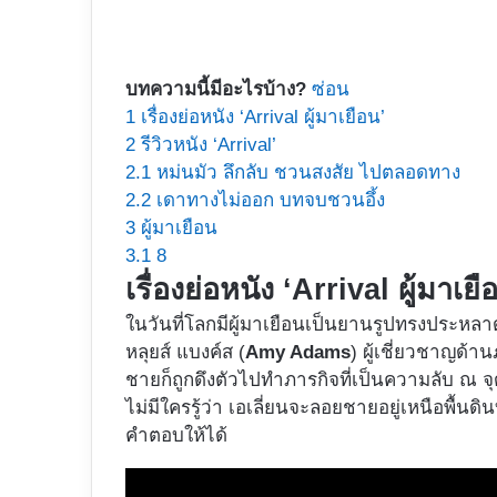
บทความนี้มีอะไรบ้าง?
ซ่อน
1
เรื่องย่อหนัง ‘Arrival ผู้มาเยือน’
2
รีวิวหนัง ‘Arrival’
2.1
หม่นมัว ลึกลับ ชวนสงสัย ไปตลอดทาง
2.2
เดาทางไม่ออก บทจบชวนอึ้ง
3
ผู้มาเยือน
3.1
8
เรื่องย่อหนัง ‘Arrival ผู้มาเยื
ในวันที่โลกมีผู้มาเยือนเป็นยานรูปทรงประหลาด
หลุยส์ แบงค์ส (
Amy Adams
) ผู้เชี่ยวชาญด้
ชายก็ถูกดึงตัวไปทำภารกิจที่เป็นความลับ ณ จุ
ไม่มีใครรู้ว่า เอเลี่ยนจะลอยชายอยู่เหนือพื้นดิ
คำตอบให้ได้