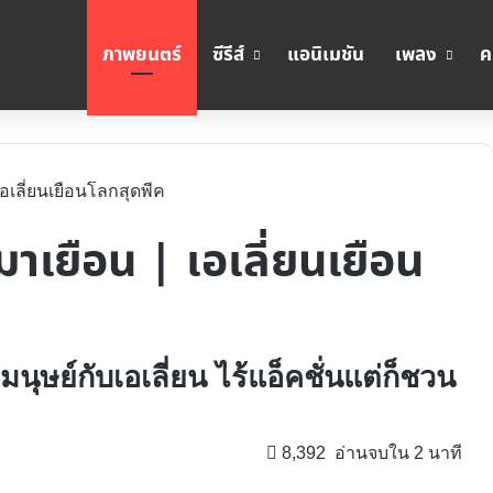
ภาพยนตร์
ซีรีส์
แอนิเมชัน
เพลง
ค
| เอเลี่ยนเยือนโลกสุดพีค
้มาเยือน | เอเลี่ยนเยือน
นุษย์กับเอเลี่ยน ไร้แอ็คชั่นแต่ก็ชวน
8,392
อ่านจบใน 2 นาที