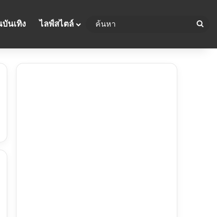
บันเทิง
ไลฟ์สไตล์
ค้น