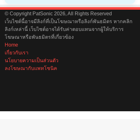
© Copyright PatSonic 2026, All Rights Reserved
เว็บไซต์นี้อาจมีลิงก์ที่เป็นโฆษณาหรือลิงก์พันธมิตร หากคลิก
ลิงก์เหล่านี้ เว็บไซต์อาจได้รับค่าตอบแทนจากผู้ให้บริการ
โฆษณาหรือพันธมิตรที่เกี่ยวข้อง
Home
เกี่ยวกับเรา
นโยบายความเป็นส่วนตัว
ลงโฆษณากับแพทโซนิค
Facebook
X
YouTube
Instagram
Spotify
Back
to
top
button