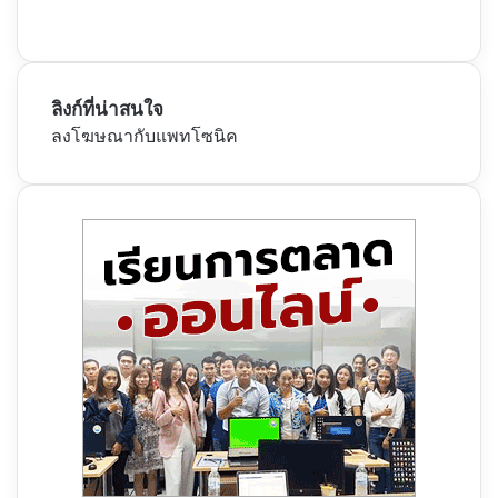
ลิงก์ที่น่าสนใจ
ลงโฆษณากับแพทโซนิค