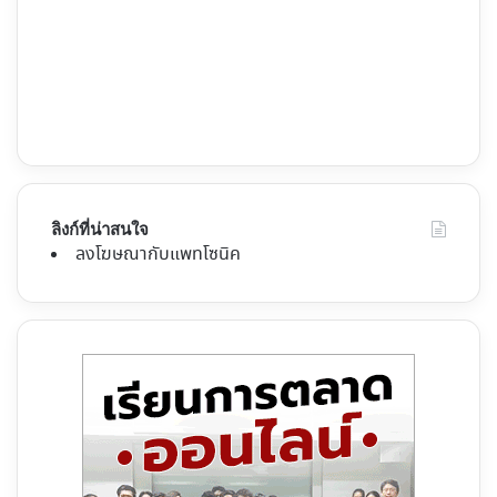
ลิงก์ที่น่าสนใจ
ลงโฆษณากับแพทโซนิค