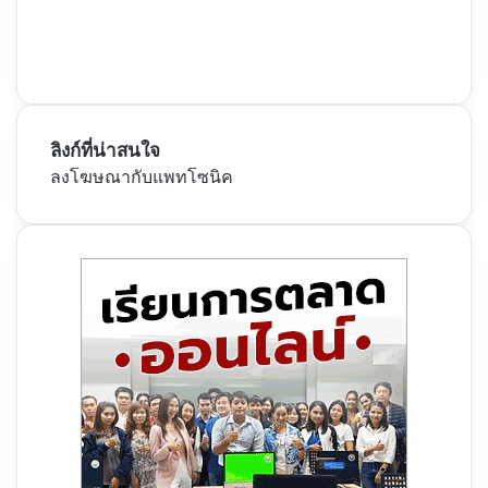
ลิงก์ที่น่าสนใจ
ลงโฆษณากับแพทโซนิค