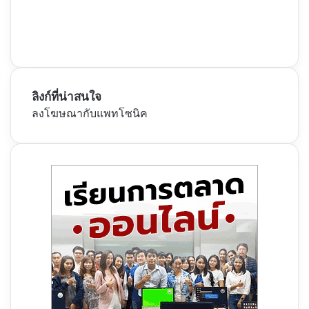
ลิงก์ที่น่าสนใจ
ลงโฆษณากับแพทโซนิค