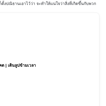
ั้งปณิธานเอาไว้ว่า จะทำให้แน่ใจว่าสิ่งที่เกิดขึ้นกับพวก
คต | เดินลูปข้ามเวลา