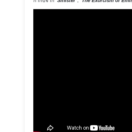
กำกับจาก
‘Sinister’
,
‘The Exorcism of Emi