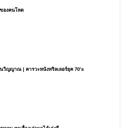
้ยมของคนโหด
นวิญญาณ | คารวะหนังทริลเลอร์ยุค 70’s