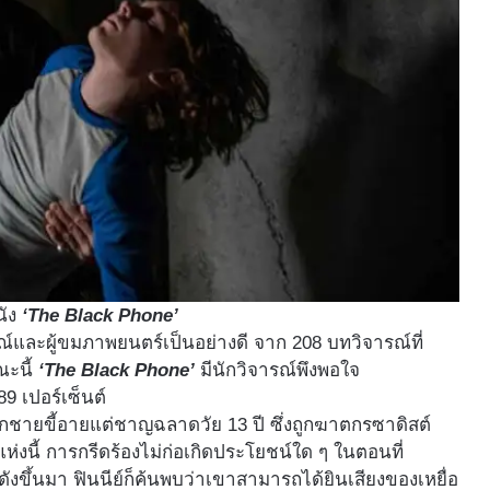
นัง
‘The Black Phone’
ณ์และผู้ขมภาพยนตร์เป็นอย่างดี จาก 208 บทวิจารณ์ที่
ณะนี้
‘The Black Phone’
มีนักวิจารณ์พึงพอใจ
89 เปอร์เซ็นต์
็กชายขี้อายแต่ชาญฉลาดวัย 13 ปี ซึ่งถูกฆาตกรซาดิสต์
ี่แห่งนี้ การกรีดร้องไม่ก่อเกิดประโยชน์ใด ๆ ในตอนที่
ยงดังขึ้นมา ฟินนีย์ก็ค้นพบว่าเขาสามารถได้ยินเสียงของเหยื่อ