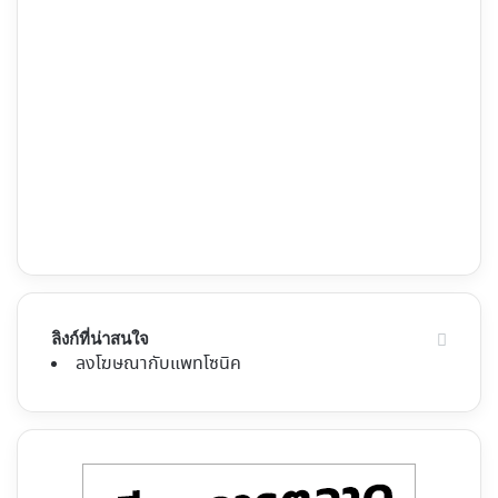
ลิงก์ที่น่าสนใจ
ลงโฆษณากับแพทโซนิค