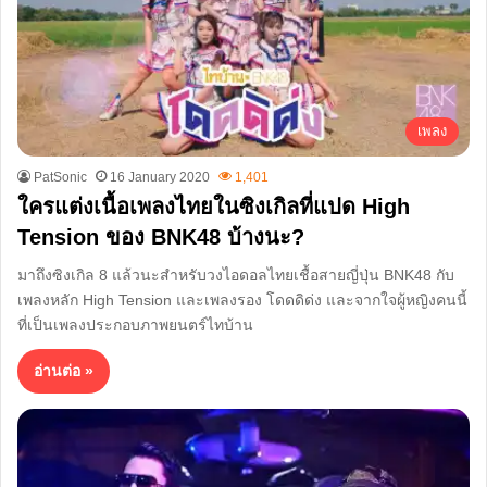
เพลง
PatSonic
16 January 2020
1,401
ใครแต่งเนื้อเพลงไทยในซิงเกิลที่แปด High
Tension ของ BNK48 บ้างนะ?
มาถึงซิงเกิล 8 แล้วนะสำหรับวงไอดอลไทยเชื้อสายญี่ปุ่น BNK48 กับ
เพลงหลัก High Tension และเพลงรอง โดดดิด่ง และจากใจผู้หญิงคนนี้
ที่เป็นเพลงประกอบภาพยนตร์ไทบ้าน
อ่านต่อ »