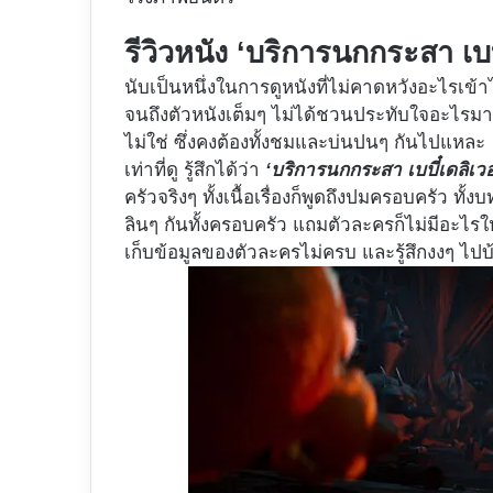
รีวิวหนัง ‘บริการนกกระสา เบบี๋
นับเป็นหนึ่งในการดูหนังที่ไม่คาดหวังอะไรเข้าไ
จนถึงตัวหนังเต็มๆ ไม่ได้ชวนประทับใจอะไรมาก
ไม่ใช่ ซึ่งคงต้องทั้งชมและบ่นปนๆ กันไปแหละ
เท่าที่ดู รู้สึกได้ว่า
‘บริการนกกระสา เบบี๋เดลิเวอร
ครัวจริงๆ ทั้งเนื้อเรื่องก็พูดถึงปมครอบครัว ท
ลินๆ กันทั้งครอบครัว แถมตัวละครก็ไม่มีอะไรให้
เก็บข้อมูลของตัวละครไม่ครบ และรู้สึกงงๆ ไปบ้าง