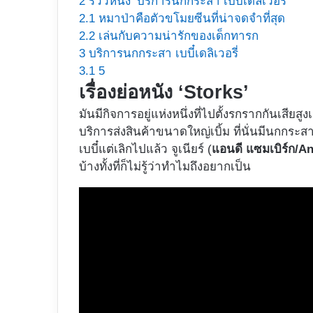
2
รีวิวหนัง ‘บริการนกกระสา เบบี๋เดลิเวอรี่’
2.1
หมาป่าคือตัวขโมยซีนที่น่าจดจำที่สุด
2.2
เล่นกับความน่ารักของเด็กทารก
3
บริการนกกระสา เบบี๋เดลิเวอรี่
3.1
5
เรื่องย่อหนัง ‘Storks’
มันมีกิจการอยู่แห่งหนึ่งที่ไปตั้งรกรากกันเสี
บริการส่งสินค้าขนาดใหญ่เบิ้ม ที่นั่นมีนกกระส
เบบี๋แต่เลิกไปแล้ว จูเนียร์ (
แอนดี แซมเบิร์ก/
บ้างทั้งที่ก็ไม่รู้ว่าทำไมถึงอยากเป็น