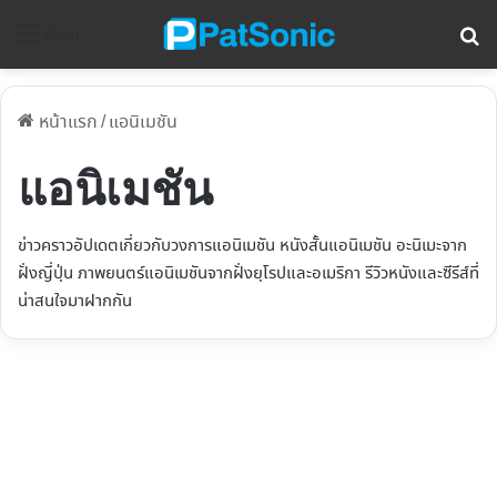
ค้
Menu
หน้าแรก
/
แอนิเมชัน
แอนิเมชัน
ข่าวคราวอัปเดตเกี่ยวกับวงการแอนิเมชัน หนังสั้นแอนิเมชัน อะนิเมะจาก
ฝั่งญี่ปุ่น ภาพยนตร์แอนิเมชันจากฝั่งยุโรปและอเมริกา รีวิวหนังและซีรีส์ที่
น่าสนใจมาฝากกัน
รีวิวหนัง Evangelion 2.22 You
Can (Not) Advance | สร้างใหม่