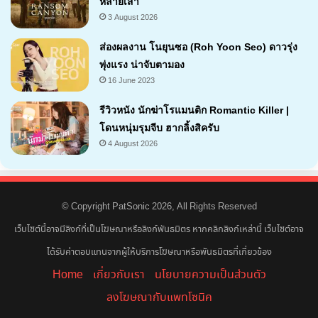
หลายเส้า
3 August 2026
7.1
ส่องผลงาน โนยุนซอ (Roh Yoon Seo) ดาวรุ่ง
พุ่งแรง น่าจับตามอง
16 June 2023
รีวิวหนัง นักฆ่าโรแมนติก Romantic Killer |
โดนหนุ่มรุมจีบ ฮากลิ้งสิครับ
4 August 2026
7
© Copyright PatSonic 2026, All Rights Reserved
เว็บไซต์นี้อาจมีลิงก์ที่เป็นโฆษณาหรือลิงก์พันธมิตร หากคลิกลิงก์เหล่านี้ เว็บไซต์อาจ
ได้รับค่าตอบแทนจากผู้ให้บริการโฆษณาหรือพันธมิตรที่เกี่ยวข้อง
Home
เกี่ยวกับเรา
นโยบายความเป็นส่วนตัว
ลงโฆษณากับแพทโซนิค