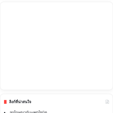
ลิงก์ที่น่าสนใจ
ลงโฆษณากับแพทโซนิค